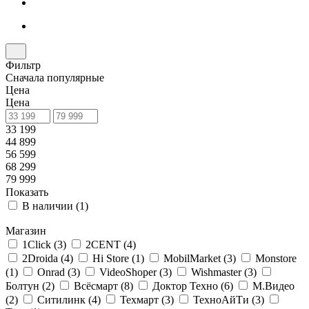
Фильтр
Сначала популярные
Цена
Цена
33 199
44 899
56 599
68 299
79 999
Показать
В наличии (
1
)
Магазин
1Click (
3
)
2CENT (
4
)
2Droida (
4
)
Hi Store (
1
)
MobilMarket (
3
)
Monstore
(
1
)
Onrad (
3
)
VideoShoper (
3
)
Wishmaster (
3
)
Болтун (
2
)
Всёсмарт (
8
)
Доктор Техно (
6
)
М.Видео
(
2
)
Ситилинк (
4
)
Техмарт (
3
)
ТехноАйТи (
3
)