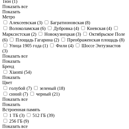
Тюн (
1
)
Показать все
Показать
Метро
Алексеевская (
3
)
Багратионовская (
8
)
Волоколамская (
6
)
Дубровка (
4
)
Киевская (
4
)
Марксистская (
2
)
Новокузнецкая (
3
)
Октябрьское Поле
(
6
)
Площадь Гагарина (
2
)
Преображенская площадь (
8
)
Улица 1905 года (
1
)
Фили (
4
)
Шоссе Энтузиастов
(
3
)
Показать все
Показать
Бренд
Xiaomi (
54
)
Показать
Цвет
голубой (
7
)
зеленый (
18
)
синий (
7
)
черный (
21
)
Показать все
Показать
Встроенная память
1 ТБ (
3
)
512 ГБ (
39
)
256 ГБ (
9
)
Показать все