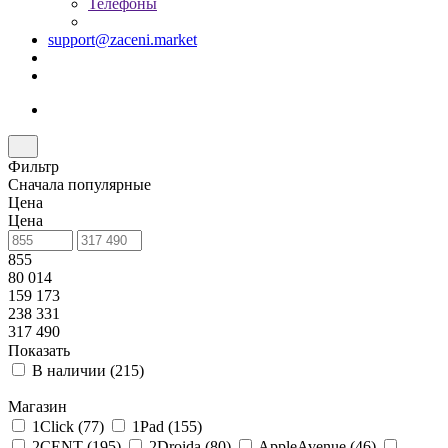
Телефоны
support@zaceni.market
Фильтр
Сначала популярные
Цена
Цена
855
80 014
159 173
238 331
317 490
Показать
В наличии (
215
)
Магазин
1Click (
77
)
1Pad (
155
)
2CENT (
195
)
2Droida (
80
)
AppleAvenue (
46
)