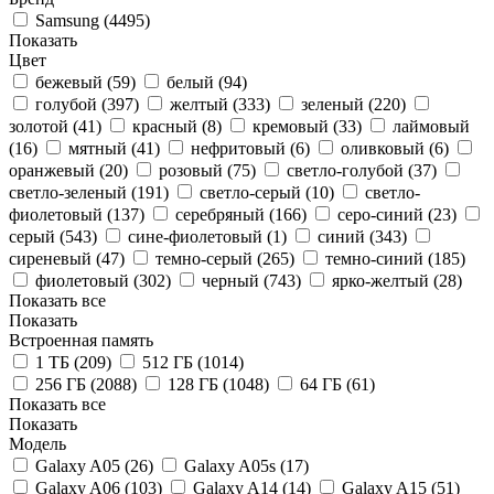
Samsung (
4495
)
Показать
Цвет
бежевый (
59
)
белый (
94
)
голубой (
397
)
желтый (
333
)
зеленый (
220
)
золотой (
41
)
красный (
8
)
кремовый (
33
)
лаймовый
(
16
)
мятный (
41
)
нефритовый (
6
)
оливковый (
6
)
оранжевый (
20
)
розовый (
75
)
светло-голубой (
37
)
светло-зеленый (
191
)
светло-серый (
10
)
светло-
фиолетовый (
137
)
серебряный (
166
)
серо-синий (
23
)
серый (
543
)
сине-фиолетовый (
1
)
синий (
343
)
сиреневый (
47
)
темно-серый (
265
)
темно-синий (
185
)
фиолетовый (
302
)
черный (
743
)
ярко-желтый (
28
)
Показать все
Показать
Встроенная память
1 ТБ (
209
)
512 ГБ (
1014
)
256 ГБ (
2088
)
128 ГБ (
1048
)
64 ГБ (
61
)
Показать все
Показать
Модель
Galaxy A05 (
26
)
Galaxy A05s (
17
)
Galaxy A06 (
103
)
Galaxy A14 (
14
)
Galaxy A15 (
51
)