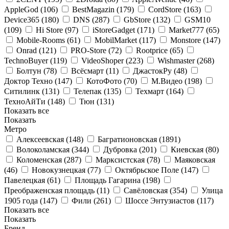
AppleGod (
106
)
BestMagazin (
179
)
CordStore (
163
)
Device365 (
180
)
DNS (
287
)
GbStore (
132
)
GSM10
(
109
)
Hi Store (
97
)
iStoreGadget (
171
)
Market777 (
65
)
Mobile-Rooms (
61
)
MobilMarket (
117
)
Monstore (
147
)
Onrad (
121
)
PRO-Store (
72
)
Rootprice (
65
)
TechnoBuyer (
119
)
VideoShoper (
223
)
Wishmaster (
268
)
Болтун (
78
)
Всёсмарт (
11
)
ДжастокРу (
48
)
Доктор Техно (
147
)
КотоФото (
70
)
М.Видео (
198
)
Ситилинк (
131
)
Телепак (
135
)
Техмарт (
164
)
ТехноАйТи (
148
)
Тюн (
131
)
Показать все
Показать
Метро
Алексеевская (
148
)
Багратионовская (
1891
)
Волоколамская (
344
)
Дубровка (
201
)
Киевская (
80
)
Коломенская (
287
)
Марксистская (
78
)
Маяковская
(
46
)
Новокузнецкая (
77
)
Октябрьское Поле (
147
)
Павелецкая (
61
)
Площадь Гагарина (
198
)
Преображенская площадь (
11
)
Савёловская (
354
)
Улица
1905 года (
147
)
Фили (
261
)
Шоссе Энтузиастов (
117
)
Показать все
Показать
Бренд