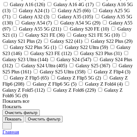
Galaxy A16 (
126
)
Galaxy A16 4G (
17
)
Galaxy A16 5G
(
13
)
Galaxy A24 (
1
)
Galaxy A25 (
66
)
Galaxy A25 5G
(
71
)
Galaxy A32 (
3
)
Galaxy A35 (
105
)
Galaxy A35 5G
(
130
)
Galaxy A54 (
7
)
Galaxy A54 5G (
29
)
Galaxy A55
(
97
)
Galaxy A55 5G (
211
)
Galaxy S20 FE (
10
)
Galaxy
S21 (
1
)
Galaxy S21 FE (
36
)
Galaxy S21 FE 5G (
10
)
Galaxy S21 Plus (
2
)
Galaxy S22 (
41
)
Galaxy S22 Plus (
29
)
Galaxy S22 Plus 5G (
1
)
Galaxy S22 Ultra (
59
)
Galaxy
S23 (
146
)
Galaxy S23 FE (
112
)
Galaxy S23 Plus (
31
)
Galaxy S23 Ultra (
144
)
Galaxy S24 (
547
)
Galaxy S24 Plus
(
312
)
Galaxy S24 Ultra (
405
)
Galaxy S25 (
367
)
Galaxy
S25 Plus (
161
)
Galaxy S25 Ultra (
358
)
Galaxy Z Flip4 (
3
)
Galaxy Z Flip5 (
65
)
Galaxy Z Flip5 5G (
2
)
Galaxy Z
Flip6 (
208
)
Galaxy Z Flip6 5G (
5
)
Galaxy Z Fold4 (
4
)
Galaxy Z Fold5 (
112
)
Galaxy Z Fold6 (
229
)
Galaxy Z
Fold6 5G (
9
)
Показать все
Показать
Очистить фильтр
Показать
Очистить фильтр
Главная